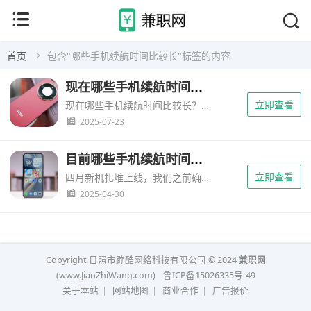
首页
包含"哪些手机续航时间比较长"标签的内容
现在哪些手机续航时间比较长？目前电池续航时间长的手机有哪些？
立即查看
现在哪些手机续航时间比较长？今年手机在电池上，那是相当的“卷”，已经让不少用户抛弃充电宝，告别电量焦虑了！下面，就来结合手机的续航测试，和大家来详细盘点一下，当下“续航很强”的4款手机，续航党可别错过...
2025-07-23
目前哪些手机续航时间比较长？盘点长续航的国补大手机
立即查看
四月新机扎堆上线，我们之前确实把重点放在了性价比飙升的老款旗舰上。于是有不少朋友“控诉”：“怎么不聊点新鲜出炉的高性能续航怪物呢？”来啦来啦！趁着这波新机上市潮告一段落，我们就结合新评科技刚刚放出的最...
2025-04-30
Copyright 日照市蹦酷网络科技有限公司 © 2024
兼职网
(www.JianZhiWang.com)
鲁ICP备15026335号-49
关于本站
|
网站地图
|
商业合作
|
广告报价