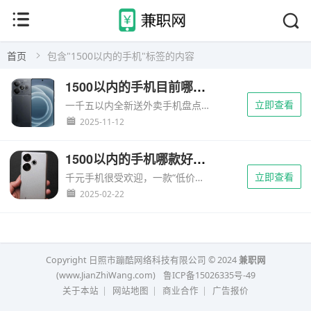
首页
包含"1500以内的手机"标签的内容
1500以内的手机目前哪款最好用？千余外卖机推荐
立即查看
一千五以内全新送外卖手机盘点，性能够用，电池7000+，防水IP68+有不少朋友让我出一期送外卖机推荐，我想，既然是长期户外工作，就要面对各种恶劣天气，那么手机必须得耐造防水，续航得够长，然后大街小巷...
2025-11-12
1500以内的手机哪款好？盘点1500以内的手机推荐
立即查看
千元手机很受欢迎，一款“低价够用”的手机，成为了大家所追求的，目前得益于手机市场的竞争激烈，涌现了很多高性价比手机。如今预算1500元以内，也有很多值得入手的手机，配置强劲在性能、续航、屏幕以及影像方...
2025-02-22
Copyright 日照市蹦酷网络科技有限公司 © 2024
兼职网
(www.JianZhiWang.com)
鲁ICP备15026335号-49
关于本站
|
网站地图
|
商业合作
|
广告报价