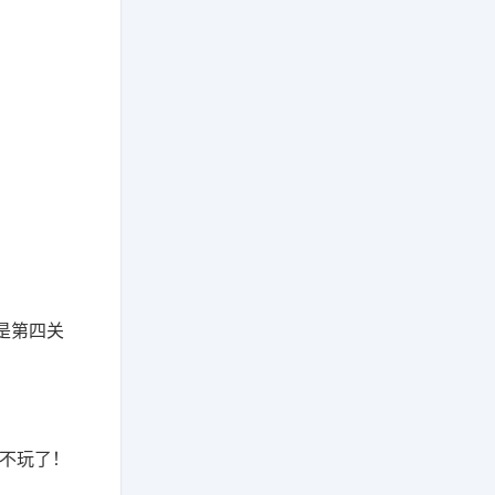
是第四关
是不玩了！