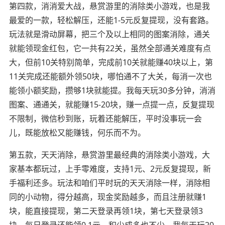
第四款，消消爱大战，悬赏游里的消除类小游戏，也是我
最爱的一款，轻松解压，还能1-5元反复提现，没有套路。
玩法就是滑动屏幕，把三个及以上相同的图案消除，通关
就能领现金红包，它一共有22关，虽然全部通关难度有点
大，但前10关特别简单，完成前10关就能赚40块以上，第
11关完成还能额外领50块，哪怕通不了大关，每消一次也
能领小额奖励，攒够1块就能提。我每天玩30多分钟，消消
图案、通通关，就能赚15-20块，赚一点提一点，反复提现
不限制，微信秒到账，玩着还能解压，平时没事玩一会
儿，既能放松又能赚钱，何乐而不为。
第五款，天天消除，悬赏游里最经典的消除类小游戏，大
家基本都玩过，上手零难度，支持1元、2元反复提现，新
手福利还多。玩法和咱们平时玩的天天消除一样，消除相
同的小动物，得分越高，现金奖励越多，而且注册就赚1
块，能直接提现，第二天登录再领1块，第七天登录领3
块，每日登录还能领0.1元，积少成多也不少。我每天玩20