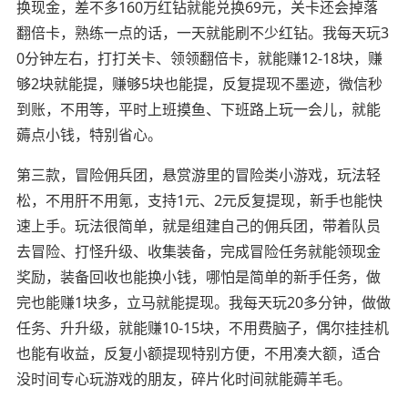
换现金，差不多160万红钻就能兑换69元，关卡还会掉落
翻倍卡，熟练一点的话，一天就能刷不少红钻。我每天玩3
0分钟左右，打打关卡、领领翻倍卡，就能赚12-18块，赚
够2块就能提，赚够5块也能提，反复提现不墨迹，微信秒
到账，不用等，平时上班摸鱼、下班路上玩一会儿，就能
薅点小钱，特别省心。
第三款，冒险佣兵团，悬赏游里的冒险类小游戏，玩法轻
松，不用肝不用氪，支持1元、2元反复提现，新手也能快
速上手。玩法很简单，就是组建自己的佣兵团，带着队员
去冒险、打怪升级、收集装备，完成冒险任务就能领现金
奖励，装备回收也能换小钱，哪怕是简单的新手任务，做
完也能赚1块多，立马就能提现。我每天玩20多分钟，做做
任务、升升级，就能赚10-15块，不用费脑子，偶尔挂挂机
也能有收益，反复小额提现特别方便，不用凑大额，适合
没时间专心玩游戏的朋友，碎片化时间就能薅羊毛。