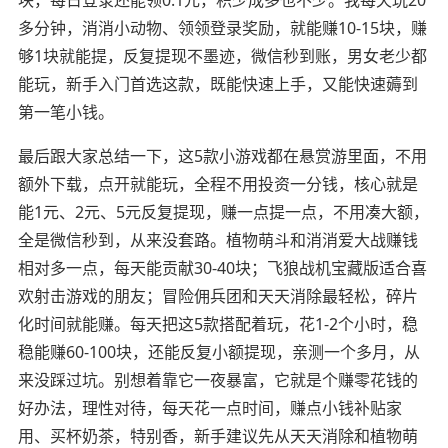
多分钟，消消小动物、领领登录奖励，就能赚10-15块，赚
够1块就能提，反复提现不墨迹，微信秒到账，男女老少都
能玩，新手入门首选这款，既能快速上手，又能快速薅到
第一笔小钱。
最后跟大家总结一下，这5款小游戏都在悬赏游里面，不用
额外下载，点开就能玩，全程不用投资一分钱，核心就是
能1元、2元、5元反复提现，赚一点提一点，不用凑大额，
全是微信秒到，从来没套路。植物萌斗和消消爱大战赚钱
相对多一点，每天能贡献30-40块；飞狼战机宝藏版适合喜
欢射击游戏的朋友；冒险佣兵团和天天消除最轻松，碎片
化时间就能赚。每天把这5款搭配着玩，花1-2个小时，稳
稳能赚60-100块，还能反复小额提现，亲测一个多月，从
来没踩过坑。别想着靠它一夜暴富，它就是个赚零花钱的
好办法，理性对待，每天花一点时间，赚点小钱补贴家
用、买杯奶茶，特别香，新手建议先从天天消除和植物萌