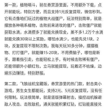
第一款，植物萌斗，就在悬赏游里面，不用额外下载，点
开就能玩，特别方便，而且支持1元反复提现，微信秒到。
它有点像咱们玩过的植物大战僵尸，玩法特别简单，就是
摆放各种萌系植物，击败前来进攻的僵尸，击败僵尸就能
获取水滴，水滴攒多了就能兑换现金，差不多1.2万个水滴
就能兑换30块以上奖励，哪怕水滴少，也能先兑1块、2
块，反复提现不限制次数。我每天玩30多分钟，摆摆植
物、打打僵尸，就能赚15-20块，不用费脑子，哪怕是新
手，跟着指引走，也能轻松上手，有时候击败稀有僵尸，
还能领额外小额红包，立马就能提现，玩着还不枯燥，边
娱乐边赚钱，特别舒服。
第二款，飞狼战机宝藏版，悬赏游里的热门款，射击类小
游戏，男生女生都能玩，支持2元、5元反复提现，没有任
何限制。玩法很简单，就是竖版弹幕射击，操控战机躲避
敌人攻击、击败敌机，通关就能积累红钻，红钻能直接兑