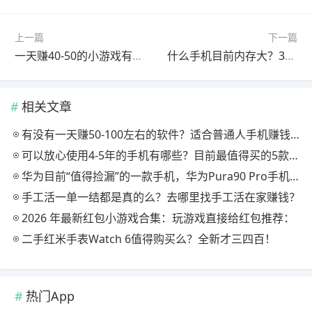
上一篇
下一篇
一天赚40-50的小游戏有哪些？我找到六个，可以100%提现！
什么手机目前内存大？3款“耐用王”手机，16GB+1TB超大内存
相关文章
有没有一天赚50-100左右的软件？适合普通人手机赚钱的软件分享
可以放心使用4-5年的手机有哪些？目前最值得买的5款手机，用四年都不卡！
华为目前“值得捡漏”的一款手机，华为Pura90 Pro手机怎么样？
手工活一单一结都是真的么？去哪里找手工活在家赚钱？
2026 年最新红包小游戏合集：玩游戏直接给红包推荐：
二手红米手表Watch 6值得购买么？全新才三四百！
热门App