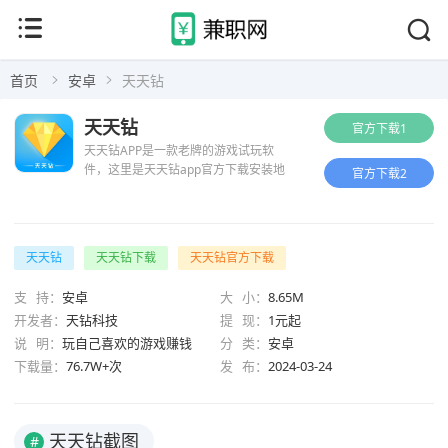
首页
安卓
天天钻
天天钻
官方下载1
天天钻APP是一款老牌的游戏试玩软
件，这里是天天钻app官方下载安装地
官方下载2
址，下载安装后，登陆天天钻，无需注
册，打开即可看到所有的赚钱游戏，玩
家在游戏大厅选择感兴趣的游戏，按照
游戏要求升级到指定的游戏等级...
天天钻
天天钻下载
天天钻官方下载
支 持：
安卓
大 小：
8.65M
开发者：
天钻科技
提 现：
1元起
说 明：
玩自己喜欢的游戏赚钱
分 类：
安卓
下载量：
76.7W+次
发 布：
2024-03-24
天天钻截图
#