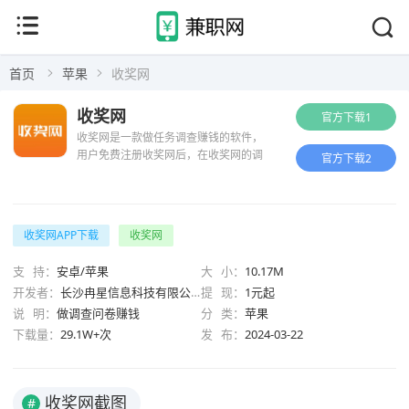
首页
苹果
收奖网
收奖网
官方下载1
收奖网是一款做任务调查赚钱的软件，
用户免费注册收奖网后，在收奖网的调
官方下载2
查大厅即可选择自己感兴趣的调查，按
照要求实时填写调查问卷。提交调查问
卷后，经过系统和人工双重检测合格后
即可获得收奖网的积分奖励。积分...
收奖网APP下载
收奖网
支 持：
安卓/苹果
大 小：
10.17M
开发者：
长沙冉星信息科技有限公司
提 现：
1元起
说 明：
做调查问卷赚钱
分 类：
苹果
下载量：
29.1W+次
发 布：
2024-03-22
收奖网截图
#